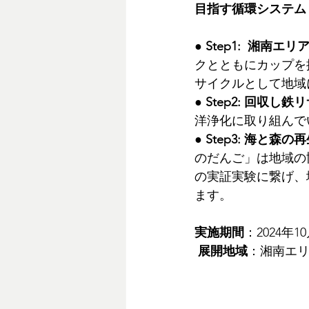
目指す循環システム
● 
Step1:  湘南
クとともにカップを
サイクルとして地域
● 
Step2: 回収し鉄
洋浄化に取り組んで
● 
Step3: 海と森
のだんご」は地域の
の実証実験に繋げ、
ます。
実施期間
：2024年1
展開地域
：湘南エリ