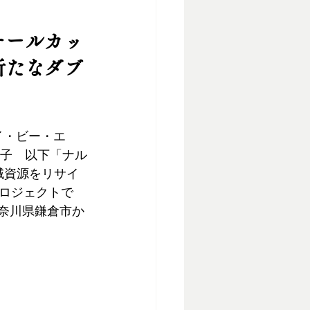
。
チールカッ
新たなダブ
イ・ビー・エ
直子　以下「ナル
地域資源をリサイ
ロジェクトで
神奈川県鎌倉市か