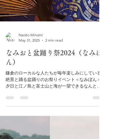
Naoko Minami
May 31, 2025
2 min read
なみおと盆踊り祭2024（なみぼ
ん）
鎌倉のローカルな人たちが毎年楽しみにしている
絶景と踊る盆踊りのお祭りイベント＜なみぼん＞
夕日と江ノ島と富士山と海が一望できるなんとも
贅沢な景色の中で、地域のご近所さんたちで楽し
く集う、踊る、そんな素敵なイベントでした。...