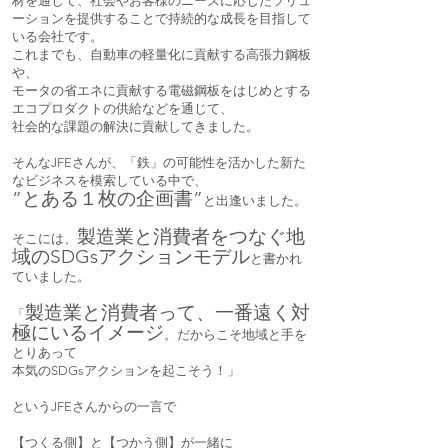
材を通じて、社会やお客様のニーズに応じたソリュ
ーションを提供することで持続的な成長を目指して
いる会社です。
これまでも、自動車の軽量化に貢献する高張力鋼板
や、
モータの省エネに貢献する電磁鋼板をはじめとする
エコプロダクトの供給などを通じて、
社会的な課題の解決に貢献してきました。
そんなJFEさんが、
「鉄」の可能性
を活かした新た
なビジネスを模索している中で、
”とある１枚の企画書”
と出逢いました。
製造業と消費者をつなぐ地
そこには、
域のSDGsアクションモデル
と書かれ
ていました。
製造業と消費者って、一番遠く対
「
極にいるイメージ
。だからこそ地域と手を
とりあって
本気のSDGsアクションを起こそう！」
というJFEさんからの一言で
【つくる側】と【つかう側】が一緒に