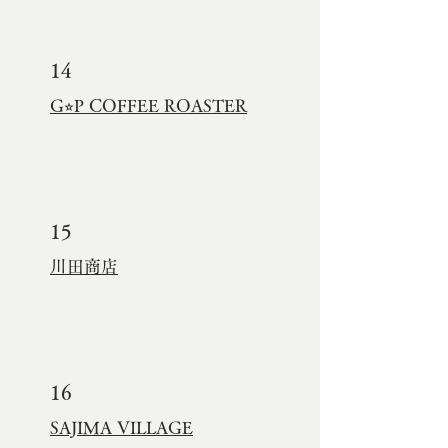
14
G⭐︎P COFFEE ROASTER
15
川田商店
16
SAJIMA VILLAGE