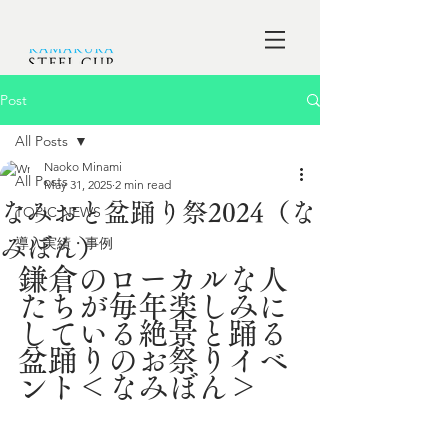
Post
All Posts
Naoko Minami
All Posts
May 31, 2025
2 min read
なみおと盆踊り祭2024（な
TOPIC NEWS
導入実績・事例
みぼん）
鎌倉のローカルな人
たちが毎年楽しみに
している絶景と踊る
盆踊りのお祭りイベ
ント＜なみぼん＞